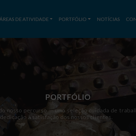
ÁREAS DE ATIVIDADE
PORTFÓLIO
NOTÍCIAS
CO
PORTFÓLIO
o do nosso percurso — uma seleção cuidada de traba
 dedicação à satisfação dos nossos clientes.