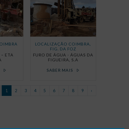
COIMBRA
LOCALIZAÇÃO COIMBRA,
FIG. DA FOZ
 – ETA
FURO DE ÁGUA - ÁGUAS DA
A
FIGUEIRA, S.A
S
SABER MAIS
1
2
3
4
5
6
7
8
9
›