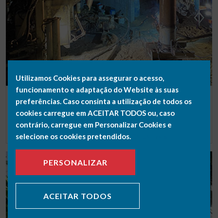
Utilizamos Cookies para assegurar o acesso,
funcionamento e adaptação do Website às suas
LOCALIZAÇÃO QUINTA DA BOMBA, ALMADA
preferências. Caso consinta a utilização de todos os
FURO DE CAPTAÇÃO DE ÁGUA - SMAS DE ALMADA
cookies carregue em ACEITAR TODOS ou, caso
contrário, carregue em Personalizar Cookies e
SABER MAIS
selecione os cookies pretendidos.
Saiba mais.
PERSONALIZAR
ACEITAR TODOS