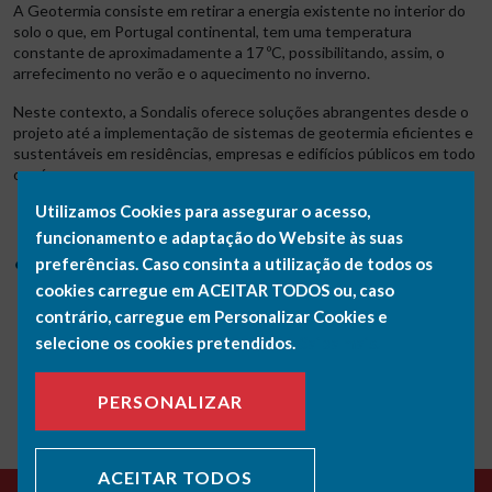
A Geotermia consiste em retirar a energia existente no interior do
solo o que, em Portugal continental, tem uma temperatura
constante de aproximadamente a 17 ºC, possibilitando, assim, o
arrefecimento no verão e o aquecimento no inverno.
Neste contexto, a Sondalis oferece soluções abrangentes desde o
projeto até a implementação de sistemas de geotermia eficientes e
sustentáveis em residências, empresas e edifícios públicos em todo
o país.
Utilizamos Cookies para assegurar o acesso,
funcionamento e adaptação do Website às suas
preferências. Caso consinta a utilização de todos os
cookies carregue em ACEITAR TODOS ou, caso
contrário, carregue em Personalizar Cookies e
selecione os cookies pretendidos.
Saiba mais.
VOLTAR NOTÍCIAS
PERSONALIZAR
ACEITAR TODOS