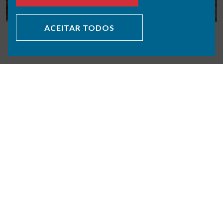
ACEITAR TODOS
VOLTAR PORTFÓLIO
SOBRE NÓS
ÁREAS DE ATIVIDADE
PORTFÓLIO
POLÍTICA DE PRIVACIDADE