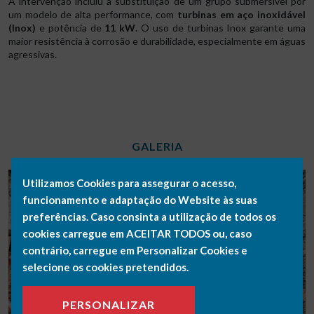
A intervenção incluiu a substituição de um grupo submersível por
um modelo de alta performance, com
turbinas em aço inoxidável
(Inox)
e potência de
11 kW
. O uso de turbinas Inox garante uma
maior resistência à corrosão e durabilidade, especialmente em águas
agressivas.
GALERIA
Utilizamos Cookies para assegurar o acesso,
funcionamento e adaptação do Website às suas
preferências. Caso consinta a utilização de todos os
cookies carregue em ACEITAR TODOS ou, caso
contrário, carregue em Personalizar Cookies e
selecione os cookies pretendidos.
Saiba mais.
PERSONALIZAR