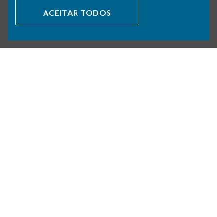
ACEITAR TODOS
VOLTAR PORTFÓLIO
SOBRE NÓS
ÁREAS DE ATIVIDADE
PORTFÓLIO
POLÍTICA DE PRIVACIDADE
POLÍTICA DE COOKIES