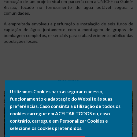
Execução de um projeto vital em parceria com a UNICEF na Guiné-
Bissau, focado no fornecimento de água potável segura a
comunidades.
A empreitada envolveu a perfuração e instalação de seis furos de
captação de água, juntamente com a montagem de grupos de
bombagem completos, essenciais para o abastecimento público das
populações locais.
GALERIA
Utilizamos Cookies para assegurar o acesso,
funcionamento e adaptação do Website às suas
preferências. Caso consinta a utilização de todos os
cookies carregue em ACEITAR TODOS ou, caso
contrário, carregue em Personalizar Cookies e
selecione os cookies pretendidos.
Saiba mais.