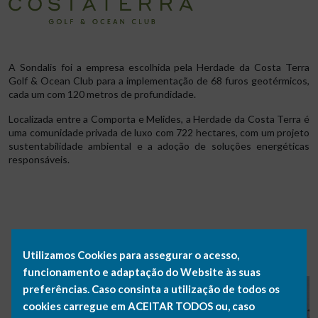
A Sondalis foi a empresa escolhida pela Herdade da Costa Terra
Golf & Ocean Club para a implementação de 68 furos geotérmicos,
cada um com 120 metros de profundidade.
Localizada entre a Comporta e Melides, a Herdade da Costa Terra é
uma comunidade privada de luxo com 722 hectares, com um projeto
sustentabilidade ambiental e a adoção de soluções energéticas
responsáveis.
GALERIA
Utilizamos Cookies para assegurar o acesso,
funcionamento e adaptação do Website às suas
preferências. Caso consinta a utilização de todos os
cookies carregue em ACEITAR TODOS ou, caso