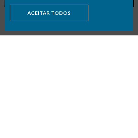
ACEITAR TODOS
VOLTAR PORTFÓLIO
SOBRE NÓS
ÁREAS DE ATIVIDADE
PORTFÓLIO
POLÍTICA DE PRIVACIDADE