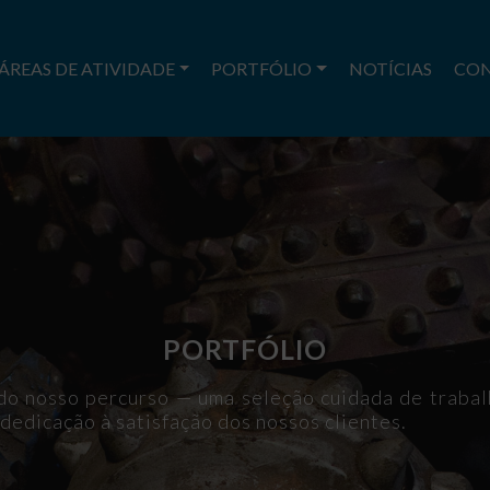
ÁREAS DE ATIVIDADE
PORTFÓLIO
NOTÍCIAS
CO
PORTFÓLIO
o do nosso percurso — uma seleção cuidada de traba
 dedicação à satisfação dos nossos clientes.