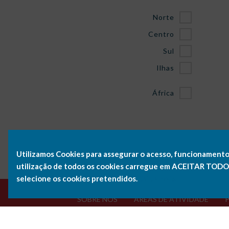
Norte
Centro
Sul
Ilhas
África
Utilizamos Cookies para assegurar o acesso, funcionamento
utilização de todos os cookies carregue em ACEITAR TODOS 
selecione os cookies pretendidos.
Saiba mais.
SOBRE NÓS
ÁREAS DE ATIVIDADE