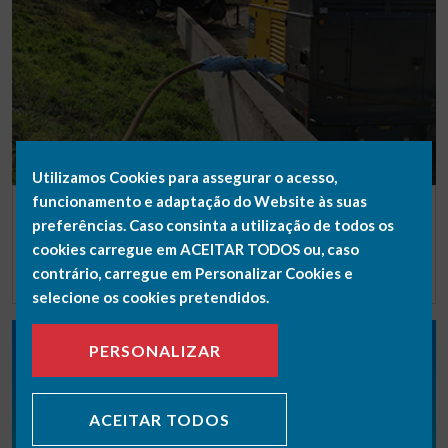
Utilizamos Cookies para assegurar o acesso,
funcionamento e adaptação do Website às suas
LOCALIZAÇÃO LEIRIA, MACEIRA E PATAIAS
preferências. Caso consinta a utilização de todos os
OTIMIZAÇÃO HÍDRICA INDUSTRIAL PARA A CIMPOR
cookies carregue em ACEITAR TODOS ou, caso
SABER MAIS
contrário, carregue em Personalizar Cookies e
selecione os cookies pretendidos.
Saiba mais.
PERSONALIZAR
ACEITAR TODOS